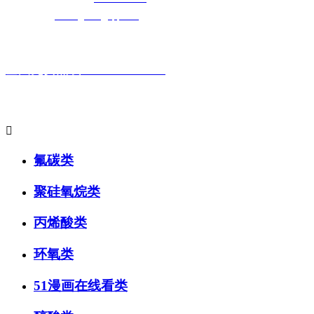
电子邮箱：
cailongtuke@qq.com
全国免费热线：400-881-9517
主要产品系列:

氟碳类
聚硅氧烷类
丙烯酸类
环氧类
51漫画在线看类