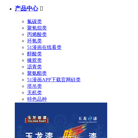
产品中心

氟碳类
聚氧烷类
丙烯酸类
环氧类
51漫画在线看类
醇酸类
橡胶类
沥青类
聚氨酯类
51漫画APP下载官网硅类
塔吊类
无机类
特色品种